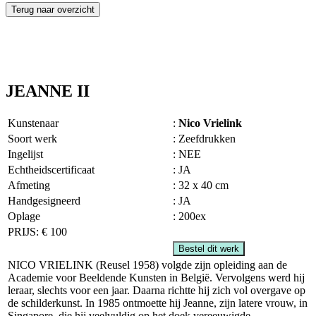
Terug naar overzicht
JEANNE II
Kunstenaar
:
Nico Vrielink
Soort werk
: Zeefdrukken
Ingelijst
: NEE
Echtheidscertificaat
: JA
Afmeting
: 32 x 40 cm
Handgesigneerd
: JA
Oplage
: 200ex
PRIJS: € 100
Bestel dit werk
NICO VRIELINK (Reusel 1958) volgde zijn opleiding aan de
Academie voor Beeldende Kunsten in België. Vervolgens werd hij
leraar, slechts voor een jaar. Daarna richtte hij zich vol overgave op
de schilderkunst. In 1985 ontmoette hij Jeanne, zijn latere vrouw, in
Singapore, die hij veelvuldig op het doek vereeuwigde.